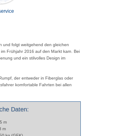
ervice
n und folgt weitgehend den gleichen
 im Frühjahr 2016 auf den Markt kam. Bei
nung und ein stilvolles Design im
Rumpf, der entweder in Fiberglas oder
tsfahrer komfortable Fahrten bei allen
che Daten:
15 m
08 m
550 kg (GFK)