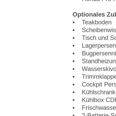
Optionales Zu
• Teakboden
• Scheibenwis
• Tisch und So
• Lagerpersen
• Bugpersenn
• Standheizun
• Wasserskivor
• Trimmklappe
• Cockpit Per
• Kühlschrank
• Kühlbox CDF-
• Frischwasse
• 2-Batterie-S