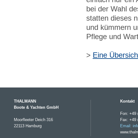
bei der Wahl d
statten dieses
und kümmern un
Pflege und War
>
Eine Übersich
THALMANN
Kontakt
Boote & Yachten GmbH
Fon: +49 
Moorfleeter Deich 316
Fax: +49 
22113 Hamburg
Email: in
www.thal