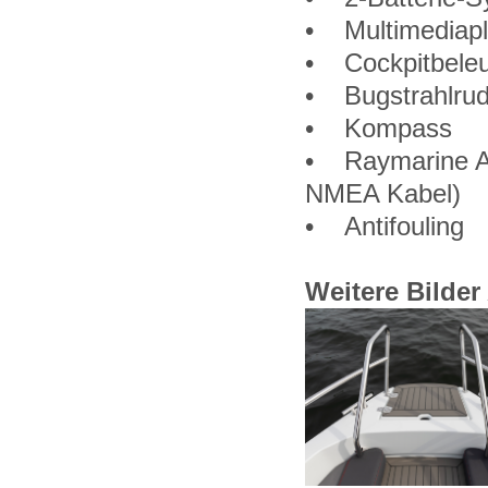
• Multimediapla
• Cockpitbele
• Bugstrahlrud
• Kompass
• Raymarine Ax
NMEA Kabel)
• Antifouling
Weitere Bilde