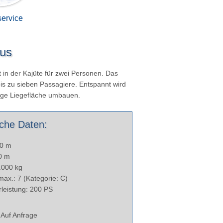
ervice
us
t in der Kajüte für zwei Personen. Das
 bis zu sieben Passagiere. Entspannt wird
sige Liegefläche umbauen.
che Daten:
30 m
40 m
.000 kg
ax.: 7 (Kategorie: C)
leistung: 200 PS
Auf Anfrage