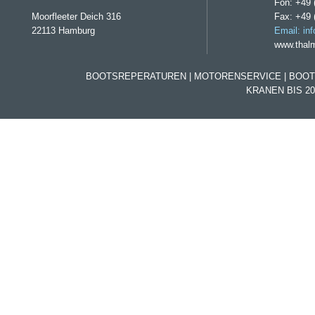
Fon: +49 
Moorfleeter Deich 316
Fax: +49 
22113 Hamburg
Email: in
www.thal
BOOTSREPERATUREN | MOTORENSERVICE | BOO
KRANEN BIS 20