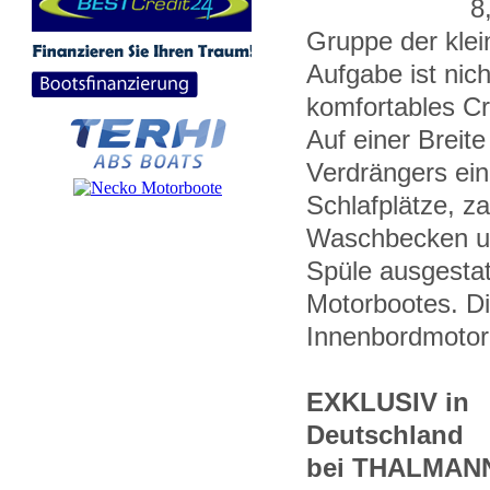
8
Gruppe der klei
Aufgabe ist nic
komfortables Cr
Auf einer Breit
Verdrängers ein
Schlafplätze, z
Waschbecken un
Spüle ausgestat
Motorbootes. Di
Innenbordmotor 
EXKLUSIV in
Deutschland
bei THALMAN